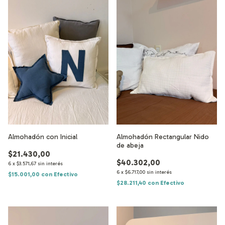
Almohadón con Inicial
Almohadón Rectangular Nido
de abeja
$21.430,00
$40.302,00
6
x
$3.571,67
sin interés
6
x
$6.717,00
sin interés
$15.001,00
con
Efectivo
$28.211,40
con
Efectivo