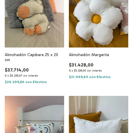
Almohadón Capibara 25 x 20
Almohadón Margarita
cm
$31.428,00
$37.714,00
6
x
$5.238,00
sin interés
6
x
$6.285,67
sin interés
$21.999,60
con
Efectivo
$26.399,80
con
Efectivo