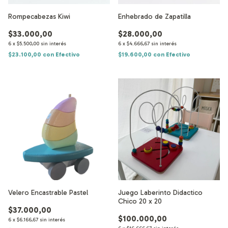
Rompecabezas Kiwi
Enhebrado de Zapatilla
$33.000,00
$28.000,00
6
x
$5.500,00
sin interés
6
x
$4.666,67
sin interés
$23.100,00
con
Efectivo
$19.600,00
con
Efectivo
Velero Encastrable Pastel
Juego Laberinto Didactico
Chico 20 x 20
$37.000,00
$100.000,00
6
x
$6.166,67
sin interés