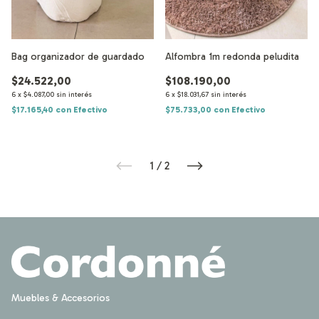
Bag organizador de guardado
Alfombra 1m redonda peludita
$24.522,00
$108.190,00
6
x
$4.087,00
sin interés
6
x
$18.031,67
sin interés
$17.165,40
con
Efectivo
$75.733,00
con
Efectivo
1
/
2
Muebles & Accesorios