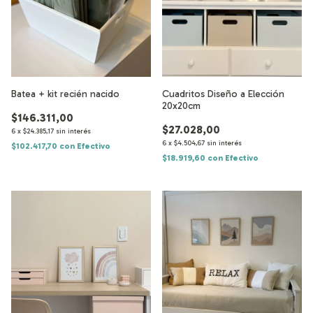
Batea + kit recién nacido
Cuadritos Diseño a Elección
20x20cm
$146.311,00
$27.028,00
6
x
$24.385,17
sin interés
6
x
$4.504,67
sin interés
$102.417,70
con
Efectivo
$18.919,60
con
Efectivo