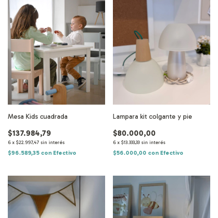
Mesa Kids cuadrada
Lampara kit colgante y pie
$137.984,79
$80.000,00
6
x
$22.997,47
sin interés
6
x
$13.333,33
sin interés
$96.589,35
con
Efectivo
$56.000,00
con
Efectivo