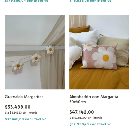
$179.380,04
con
Efectivo
$45.939,08
con
Efectivo
Guirnalda Margaritas
Almohadón con Margarita
30x40cm
$53.498,00
$47.142,00
6
x
$8.916,33
sin interés
6
x
$7.857,00
sin interés
$37.448,60
con
Efectivo
$32.999,40
con
Efectivo