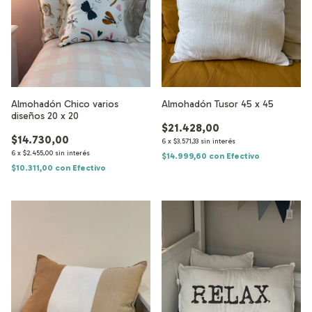
Almohadón Tusor 45 x 45
Almohadón Chico varios
diseños 20 x 20
$21.428,00
$14.730,00
6
x
$3.571,33
sin interés
6
x
$2.455,00
sin interés
$14.999,60
con
Efectivo
$10.311,00
con
Efectivo