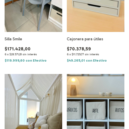
Cajonera para útiles
Silla Smile
$70.378,59
$171.428,00
6
x
$11.729,77
sin interés
6
x
$28.571,33
sin interés
$49.265,01
con
Efectivo
$119.999,60
con
Efectivo