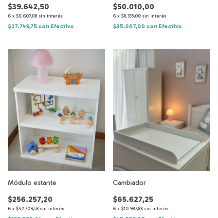
$39.642,50
$50.010,00
6
x
$6.607,08
sin interés
6
x
$8.335,00
sin interés
$27.749,75
con
Efectivo
$35.007,00
con
Efectivo
Módulo estante
Cambiador
$256.257,20
$65.627,25
6
x
$42.709,53
sin interés
6
x
$10.937,88
sin interés