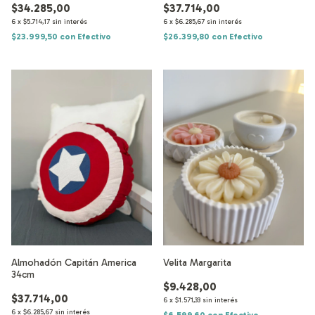
$34.285,00
$37.714,00
6
x
$5.714,17
sin interés
6
x
$6.285,67
sin interés
$23.999,50
con
Efectivo
$26.399,80
con
Efectivo
Almohadón Capitán America
Velita Margarita
34cm
$9.428,00
$37.714,00
6
x
$1.571,33
sin interés
6
x
$6.285,67
sin interés
$6.599,60
con
Efectivo