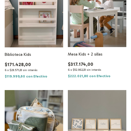
Mesa Kids + 2 sillas
Biblioteca Kids
$317.174,00
$171.428,00
6
x
$52.862,33
sin interés
6
x
$28.571,33
sin interés
$222.021,80
con
Efectivo
$119.999,60
con
Efectivo