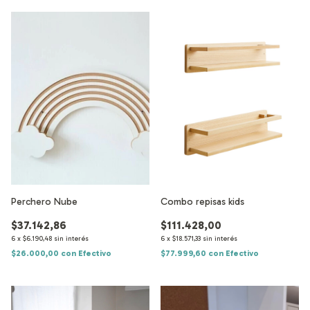
Perchero Nube
Combo repisas kids
$37.142,86
$111.428,00
6
x
$6.190,48
sin interés
6
x
$18.571,33
sin interés
$26.000,00
con
Efectivo
$77.999,60
con
Efectivo