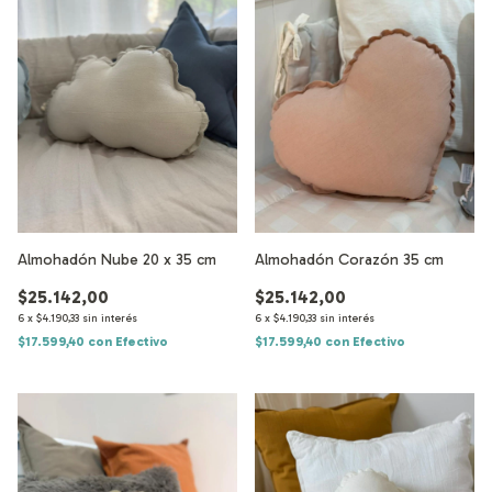
Almohadón Nube 20 x 35 cm
Almohadón Corazón 35 cm
$25.142,00
$25.142,00
6
x
$4.190,33
sin interés
6
x
$4.190,33
sin interés
$17.599,40
con
Efectivo
$17.599,40
con
Efectivo