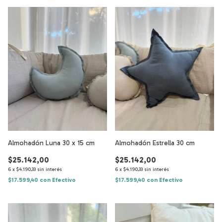
Almohadón Luna 30 x 15 cm
Almohadón Estrella 30 cm
$25.142,00
$25.142,00
6
x
$4.190,33
sin interés
6
x
$4.190,33
sin interés
$17.599,40
con
Efectivo
$17.599,40
con
Efectivo