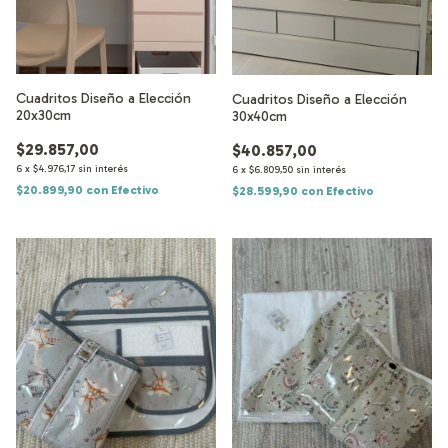
Cuadritos Diseño a Elección
Cuadritos Diseño a Elección
20x30cm
30x40cm
$29.857,00
$40.857,00
6
x
$4.976,17
sin interés
6
x
$6.809,50
sin interés
$20.899,90
con
Efectivo
$28.599,90
con
Efectivo