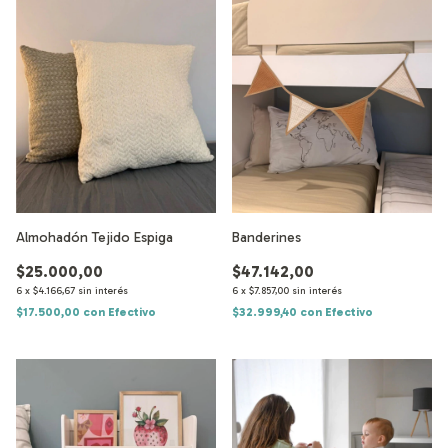
Almohadón Tejido Espiga
Banderines
$25.000,00
$47.142,00
6
x
$4.166,67
sin interés
6
x
$7.857,00
sin interés
$17.500,00
con
Efectivo
$32.999,40
con
Efectivo