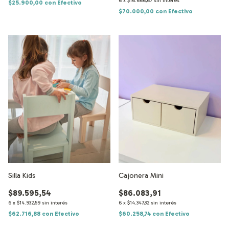
6
x
$16.666,67
sin interés
$25.900,00
con
Efectivo
$70.000,00
con
Efectivo
Silla Kids
Cajonera Mini
$89.595,54
$86.083,91
6
x
$14.932,59
sin interés
6
x
$14.347,32
sin interés
$62.716,88
con
Efectivo
$60.258,74
con
Efectivo