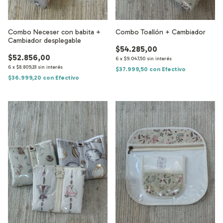
Combo Neceser con babita +
Combo Toallón + Cambiador
Cambiador desplegable
$54.285,00
$52.856,00
6
x
$9.047,50
sin interés
6
x
$8.809,33
sin interés
$37.999,50
con
Efectivo
$36.999,20
con
Efectivo