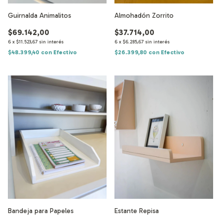
Guirnalda Animalitos
Almohadón Zorrito
$69.142,00
$37.714,00
6
x
$11.523,67
sin interés
6
x
$6.285,67
sin interés
$48.399,40
con
Efectivo
$26.399,80
con
Efectivo
Bandeja para Papeles
Estante Repisa