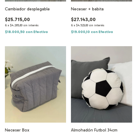
Cambiador desplegable
Neceser + babita
$25.715,00
$27.143,00
6
x
$4.285,83
sin interés
6
x
$4.523,83
sin interés
$18.000,50
con
Efectivo
$19.000,10
con
Efectivo
Neceser Box
Almohadón Futbol 34cm