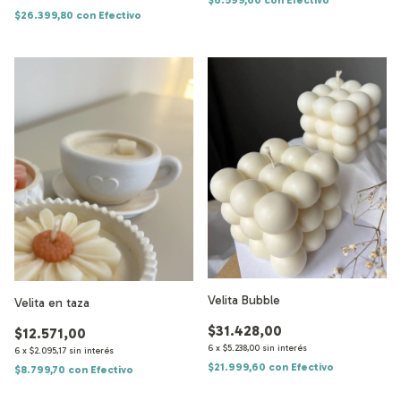
$26.399,80
con
Efectivo
Velita Bubble
Velita en taza
$31.428,00
$12.571,00
6
x
$5.238,00
sin interés
6
x
$2.095,17
sin interés
$21.999,60
con
Efectivo
$8.799,70
con
Efectivo