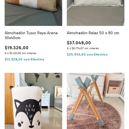
Almohadón Tusor Raya Arena
Almohadón Relax 50 x 80 cm
30x40cm
$37.048,00
$19.326,00
6
x
$6.174,67
sin interés
6
x
$3.221,00
sin interés
$25.933,60
con
Efectivo
$13.528,20
con
Efectivo