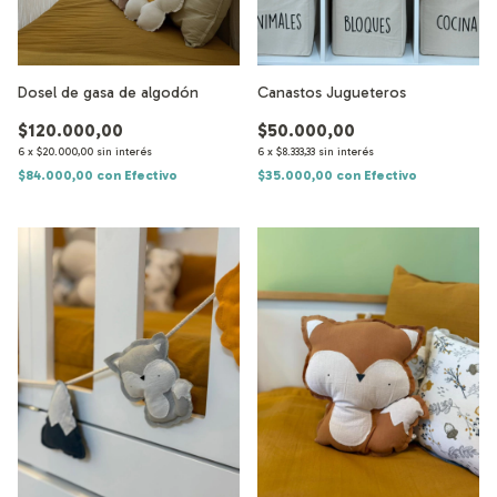
Dosel de gasa de algodón
Canastos Jugueteros
$120.000,00
$50.000,00
6
x
$20.000,00
sin interés
6
x
$8.333,33
sin interés
$84.000,00
con
Efectivo
$35.000,00
con
Efectivo