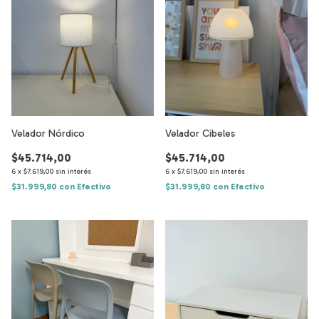
Velador Nórdico
Velador Cibeles
$45.714,00
$45.714,00
6
x
$7.619,00
sin interés
6
x
$7.619,00
sin interés
$31.999,80
con
Efectivo
$31.999,80
con
Efectivo