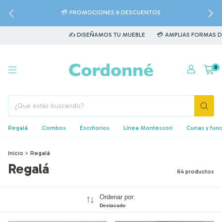
💳 PROMOCIONES & DESCUENTOS
✍️ DISEÑAMOS TU MUEBLE
💳 AMPLIAS FORMAS DE PAGO
🚛 🛠️ 
0
Regalá
Combos
Escritorios
Línea Montessori
Cunas y fun
Inicio
>
Regalá
Regalá
64 productos
Ordenar por:
Destacado