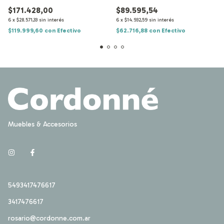
$89.595,54
$171.428,00
6
x
$14.932,59
sin interés
6
x
$28.571,33
sin interés
$62.716,88
con
Efectivo
$119.999,60
con
Efectivo
Muebles & Accesorios
5493417476617
3417476617
rosario@cordonne.com.ar