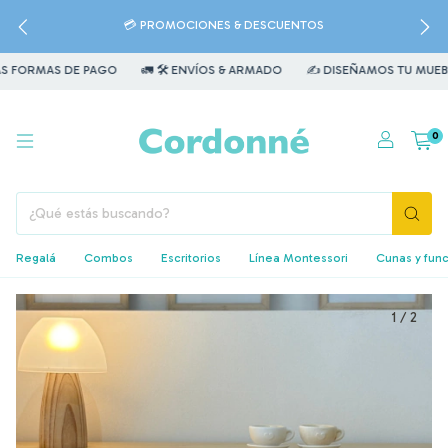
💳 PROMOCIONES & DESCUENTOS
 FORMAS DE PAGO
🚛 🛠️ ENVÍOS & ARMADO
✍️ DISEÑAMOS TU MUEBLE
0
Regalá
Combos
Escritorios
Línea Montessori
Cunas y fun
1
/
2