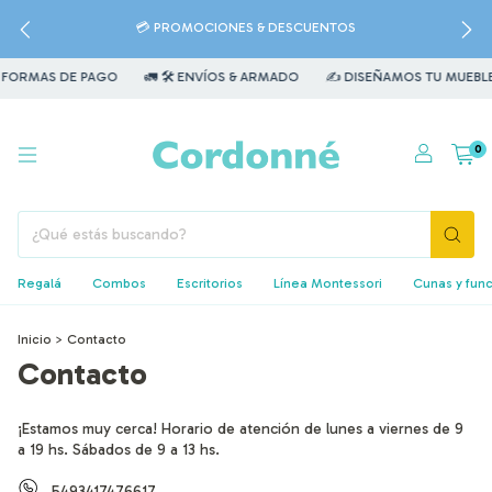
💳 PROMOCIONES & DESCUENTOS
 FORMAS DE PAGO
🚛 🛠️ ENVÍOS & ARMADO
✍️ DISEÑAMOS TU MUEBLE
0
Regalá
Combos
Escritorios
Línea Montessori
Cunas y fun
Inicio
>
Contacto
Contacto
¡Estamos muy cerca! Horario de atención de lunes a viernes de 9
a 19 hs. Sábados de 9 a 13 hs.