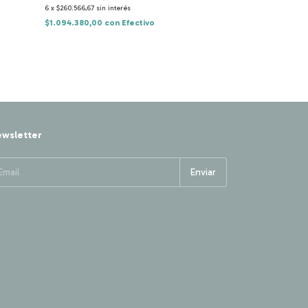
$1.563.590,0
6
x
$260.566,67
sin interés
6
x
$260.598,33
sin in
$1.094.380,00
con
Efectivo
$1.094.513,00
co
wsletter