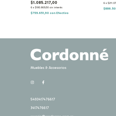
$1.085.217,00
6
x
$211.07
6
x
$180.869,50
sin interés
$886.50
$759.651,90
con
Efectivo
Muebles & Accesorios
5493417476617
3417476617