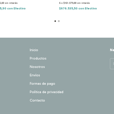
2,83
sin interés
6
x
$161.079,88
sin interés
5,90
con
Efectivo
$676.535,50
con
Efectivo
Inicio
Ne
Productos
Nosotros
Envíos
Formas de pago
Política de privacidad
Contacto