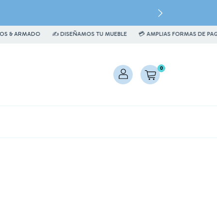
MADO
✍️ DISEÑAMOS TU MUEBLE
💳 AMPLIAS FORMAS DE PAGO
🚛 
0