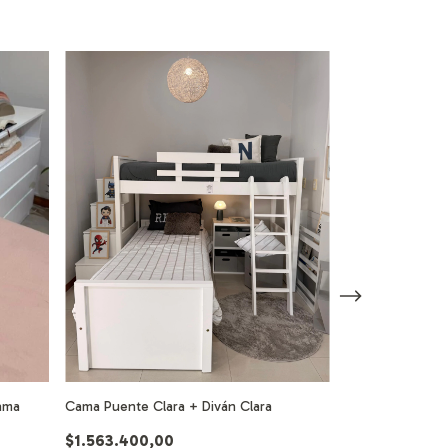
ama
Cama Puente Clara + Diván Clara
Combo 3 Cami- 
Montessori + Mes
$1.563.400,00