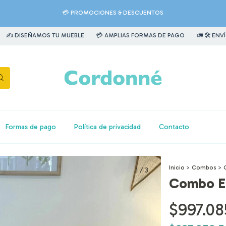
💳 PROMOCIONES & DESCUENTOS
ÑAMOS TU MUEBLE
💳 AMPLIAS FORMAS DE PAGO
🚛 🛠️ ENVÍOS & ARM
Formas de pago
Política de privacidad
Contacto
Inicio
>
Combos
>
1
/
3
Combo Es
$997.08