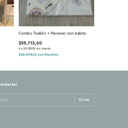
Combo Toallón + Neceser con babita
Combo Escritori
$55.713,00
$601.360,00
6
x
$9.285,50
sin interés
6
x
$100.226,67
sin in
$38.999,10
con
Efectivo
$420.952,00
con
wsletter