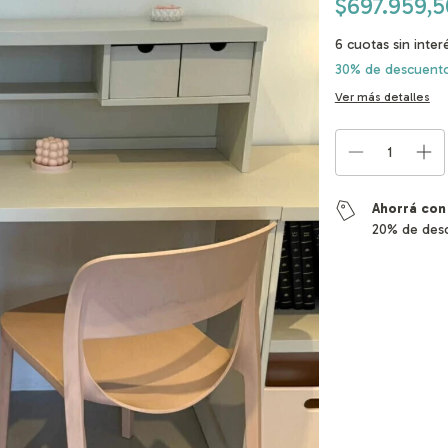
$697.959,
6
cuotas sin inte
30% de descuent
Ver más detalles
Ahorrá con
20% de desc