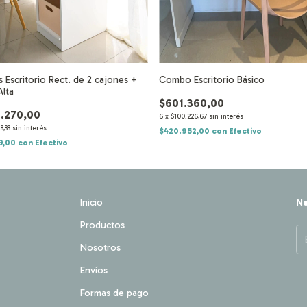
Escritorio Rect. de 2 cajones +
Combo Escritorio Básico
Alta
$601.360,00
6.270,00
6
x
$100.226,67
sin interés
8,33
sin interés
$420.952,00
con
Efectivo
9,00
con
Efectivo
Inicio
Ne
Productos
Nosotros
Envíos
Formas de pago