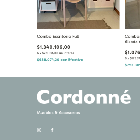
Combo Escritorio Full
Combos 
 1 cajón +
Alzada 
$1.340.106,00
$1.07
6
x
$223.351,00
sin interés
6
x
$179.37
$938.074,20
con
Efectivo
$753.38
Muebles & Accesorios