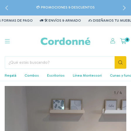
💳 PROMOCIONES & DESCUENTOS
MAS DE PAGO
🚛 🛠️ ENVÍOS & ARMADO
✍️ DISEÑAMOS TU MUEBLE

0
Regalá
Combos
Escritorios
Línea Montessori
Cunas y fun
1
/
4