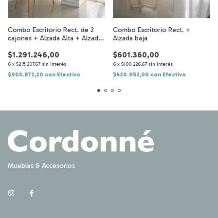
Combo Escritorio Rect. de 2
Combo Escritorio Rect. +
cajones + Alzada Alta + Alzada
Alzada baja
Terminacion
$1.291.246,00
$601.360,00
6
x
$215.207,67
sin interés
6
x
$100.226,67
sin interés
$903.872,20
con
Efectivo
$420.952,00
con
Efectivo
Muebles & Accesorios