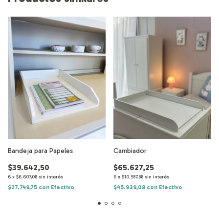
Bandeja para Papeles
Cambiador
$39.642,50
$65.627,25
6
x
$6.607,08
sin interés
6
x
$10.937,88
sin interés
$27.749,75
con
Efectivo
$45.939,08
con
Efectivo